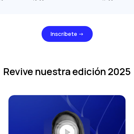
Inscríbete →
Revive nuestra edición 2025
play_circle