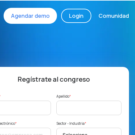
Agendar demo
Login
Comunidad
Regístrate al congreso
*
Apellido
*
lectrónico
*
Sector - Industria
*