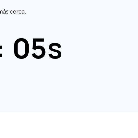
más cerca.
:
03
s