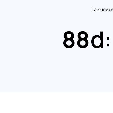
La nueva 
88
d: