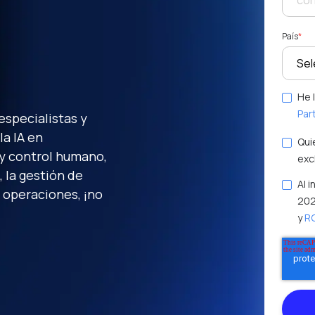
País
*
He 
Par
especialistas y
la IA en
Qui
 y control humano,
exc
 la gestión de
Al 
as operaciones, ¡no
202
y
R