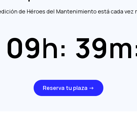
edición de Héroes del Mantenimiento está cada vez 
09
h:
39
m
Reserva tu plaza →