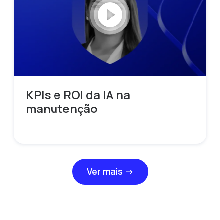
play_circle
KPIs e ROI da IA na
manutenção
Ver mais →