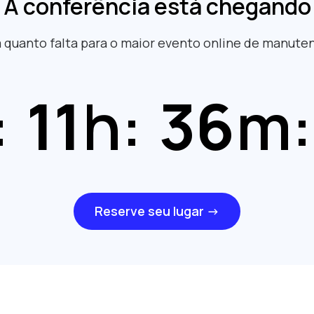
A conferência está chegando
a quanto falta para o maior evento online de manute
:
11
h:
36
m:
Reserve seu lugar →