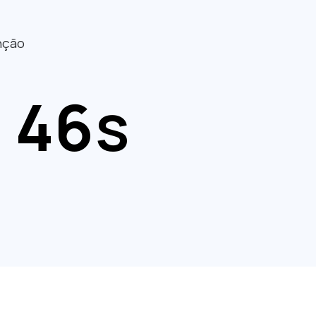
nção
44
s