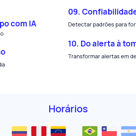
09. Confiabilidade
po com IA
Detectar padrões para for
ão
10. Do alerta à t
so
Transformar alertas em de
da
Horários