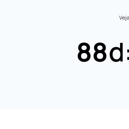
Vej
88
d