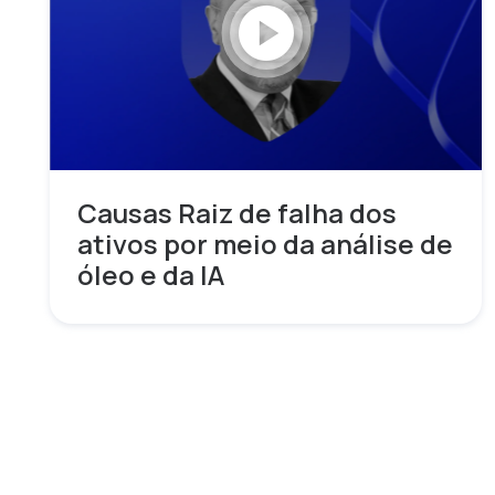
play_circle
Causas Raiz de falha dos
ativos por meio da análise de
óleo e da IA