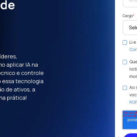
 de
Cargo
*
Li 
Con
íderes,
Que
o aplicar IA na
not
cnico e controle
mo
 essa tecnologia
Ao 
o de ativos, a
voc
na prática!
RG